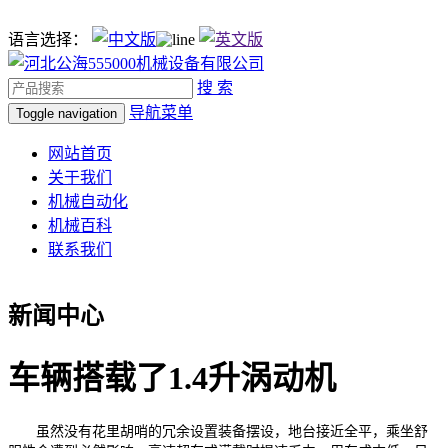
语言选择：
搜 索
导航菜单
Toggle navigation
网站首页
关于我们
机械自动化
机械百科
联系我们
新闻中心
车辆搭载了1.4升涡动机
虽然没有花里胡哨的冗余设置装备摆设，地台接近全平，乘坐舒