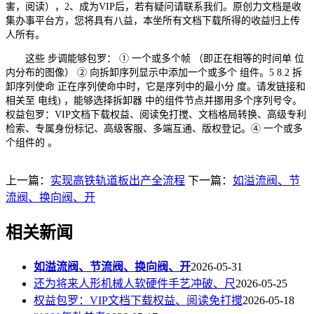
害，阅读），2、成为VIP后，若有疑问请联系我们。原创力文档是收
集办事平台方，您将具有八益，本坐所有文档下载所得的收益归上传
人所有。
这些 步调能够包罗： ① 一个或多个帧 （即正在相等的时间单 位
内分布的图像） ② 向拆卸序列显示中添加一个或多个 组件。5 8.2 拆
卸序列使命 正在序列使命中时，它是序列中的最小分 度。请发链接和
相关至 电线) ，能够选择拆卸器 中的组件节点并挪用多个序列号令。
权益包罗：VIP文档下载权益、阅读免打搅、文档格局转换、高级专利
检索、专属身份标记、高级客服、多端互通、版权登记。④ 一个或多
个组件的 。
上一篇：
实现高铁轨道板出产全流程
下一篇：
如溢流阀、节
流阀、换向阀、开
相关新闻
如溢流阀、节流阀、换向阀、开
2026-05-31
还为将来人形机械人软硬件手艺冲破、尺
2026-05-25
权益包罗：VIP文档下载权益、阅读免打搅
2026-05-18