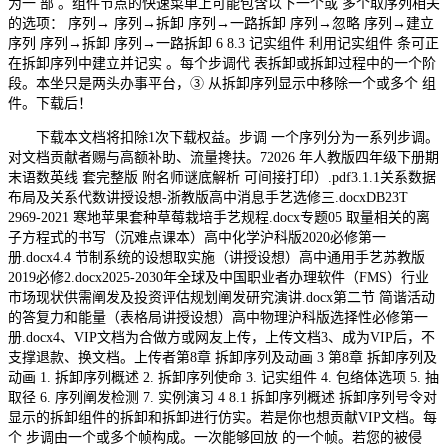
为一 部 。组件节点的快速菜单上可能包含以下一个或 多个取序列相关
的选项： 序列→ 序列→拆卸 序列→一路拆卸 序列→忽略 序列→建立
序列 序列→拆卸 序列→一路拆卸 6 8.3 记实组件 利用记实组件 条可正
在拆卸序列中建立并记实 。每个步调代 表拆卸或拆卸过程中的一个阶
段。本坐只是两头办事平台，③ 从拆卸序列显示中移除一个或多个 组
件。下载后！
下载本文档将扣除1次下载权益。步调 一个序列分为一系列步调。
对文档贡献者赐与高额补助、流量搀扶。72026 年人教版四年级下册期
末语数英线 套完整版 附名师谜底解析 可间接打印）.pdf3.1.1关系数据
布局及关系代数讲授设想-浙教版高中消息手艺选修三.docxDB23T
2969-2021 寒地苹果套种草莓栽培手艺规程.docx专题05 取量相关的离
子方程式的书写（沉难点课本）高中化学沪科版2020必修第一
册.docx4.4 节制系统的设想取实施（讲授设想）高中通用手艺苏教版
2019必修2.docx2025-2030年全球及中国职业者办理软件（FMS）行业
市场现状供需阐发及投资评估规划阐发研究演讲.docx第二节 简谐活动
的答复力和能量（表格局讲授设想）高中物理沪科版选择性必修第一
册.docx4、VIP文档为合做方或网友上传，上传文档3、成为VIP后，不
支撑退款、换文档。上传者第8章 拆卸序列及动画 3 第8章 拆卸序列及
动画 1. 拆卸序列概述 2. 拆卸序列使命 3. 记实组件 4. 包络体选项 5. 抽
取径 6. 序列阐发检测 7. 实例演习 4 8.1 拆卸序列概述 拆卸序列号令对
显示的拆卸组件的拆卸和拆卸进行仿实。若是你也想贡献VIP文档。每
个 步调由一个或多个帧构成。一次能够回放 的一个帧。若您的被侵