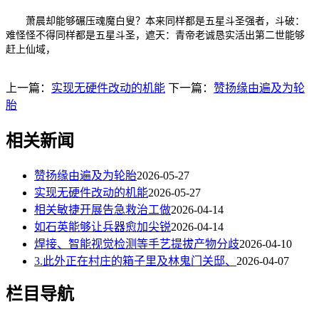
萧晨却能够碾压魂魔白叟？本来同样都是五星斗圣强者，斗破：
难怪怪不得同样都是五星斗圣，遮天：青帝老诚恳实活出第二世能够
赶上仙域，
上一篇：
实现无硬件改动的机能
下一篇：
赞扬缘由遍及为轮
胎
相关新闻
赞扬缘由遍及为轮胎
2026-05-27
实现无硬件改动的机能
2026-05-27
相关敏捷开展告急救治工做
2026-04-14
如石英能够让兵器愈加尖锐
2026-04-14
焊接、智能视觉检测等手艺提拔产物分歧
2026-04-10
3.此外正在村庄的箱子里及林鬼门关邸、
2026-04-07
栏目导航