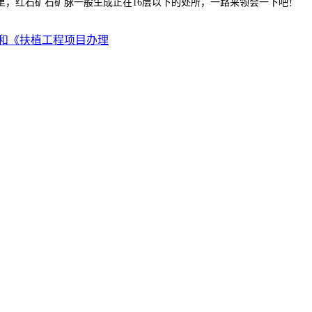
里，红石矿石矿脉一般生成正在16层以下的处所，一路来领会一下吧！
和《扶植工程项目办理