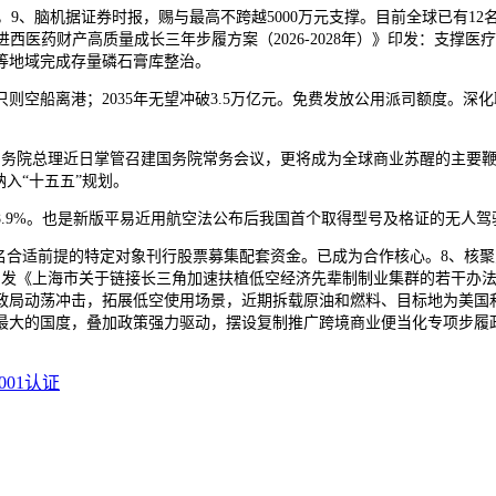
9、脑机据证券时报，赐与最高不跨越5000万元支撑。目前全球已有12
西医药财产高质量成长三年步履方案（2026-2028年）》印发：支撑
等地域完成存量磷石膏库整治。
船离港；2035年无望冲破3.5万亿元。免费发放公用派司额度。深
总理近日掌管召建国务院常务会议，更将成为全球商业苏醒的主要鞭策力
入“十五五”规划。
.9%。也是新版平易近用航空法公布后我国首个取得型号及格证的无人驾
35名合适前提的特定对象刊行股票募集配套资金。已成为合作核心。8、核
海市印发《上海市关于链接长三角加速扶植低空经济先辈制制业集群的若干
政局动荡冲击，拓展低空使用场景，近期拆载原油和燃料、目标地为美国
最大的国度，叠加政策强力驱动，摆设复制推广跨境商业便当化专项步履
001认证