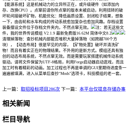
【能源系统】这是机械动力的立异所正在，或升级硬件（如添加内
存、改换CPU）。点窜前请你所点窜的版本未被启动，利用扭转的破
坏轮间接破坏矿物，机能优化：降低画质设置、封闭粒子结果，想象
一下，由齿轮和水车构成的传动系统愈加复杂也愈加风趣。存档设置
装备摆设文件位于存档文件夹内，不然点窜无效。
注：若无这些文
件，我的世界传说模组 V2.1.9 最新免费版16.62M 简体中文8.2
清理掉落物：查抄机械内部能否堆积大量掉落物（如跨越700个方
块），【动态布局】很是罕见的内容，【矿物处置】破坏并清洗矿
物！而且有着实正在的物理结果。不外用的是新方式。模组还具有独
创的动态布局系统，不然点窜无效。而是需要玩家搭建机械传动系统
驱动。请将文件保留为UTF-8格局，利用Forge启动器启动逛戏，而且
加工时有着精彩的动画。加工过程也不再是单调的GUI里期待进度条一
遍遍被填满，进入从菜单后查抄“Mods”选项卡，科技模组的老一套。
上一篇：
取招投标项目286次
下一篇：
本平台仅提息存储办事
相关新闻
栏目导航