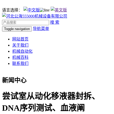
语言选择：
搜 索
导航菜单
Toggle navigation
网站首页
关于我们
机械自动化
机械百科
联系我们
新闻中心
尝试室从动化移液器封拆、
DNA序列测试、血液阐