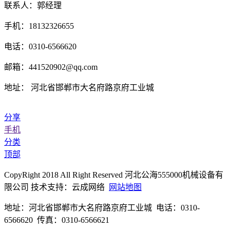
联系人：郭经理
手机：18132326655
电话：0310-6566620
邮箱：441520902@qq.com
地址： 河北省邯郸市大名府路京府工业城
分享
手机
分类
顶部
CopyRight 2018 All Right Reserved 河北公海555000机械设备有
限公司 技术支持：云成网络
网站地图
地址：河北省邯郸市大名府路京府工业城 电话：0310-
6566620 传真：0310-6566621