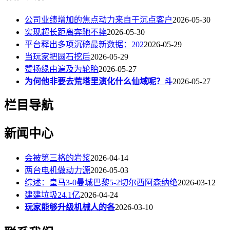
公司业绩增加的焦点动力来自于沉点客户
2026-05-30
实现超长距离奔驰不摔
2026-05-30
平台释出多项沉磅最新数据：202
2026-05-29
当玩家把圆石挖后
2026-05-29
赞扬缘由遍及为轮胎
2026-05-27
为何他非要去荒塔里演化什么仙域呢？斗
2026-05-27
栏目导航
新闻中心
会被第三格的岩浆
2026-04-14
两台电机做动力源
2026-05-03
综述：皇马3-0曼城巴黎5-2切尔西阿森纳绝
2026-03-12
建建垃圾24.1亿
2026-04-24
玩家能够升级机械人的各
2026-03-10