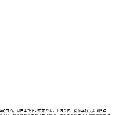
单的节拍，财产本钱不只带来资金，上汽金控、尚颀本钱投资团队暗