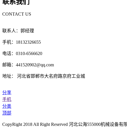
联系我们
CONTACT US
联系人：郭经理
手机：18132326655
电话：0310-6566620
邮箱：441520902@qq.com
地址： 河北省邯郸市大名府路京府工业城
分享
手机
分类
顶部
CopyRight 2018 All Right Reserved 河北公海55500