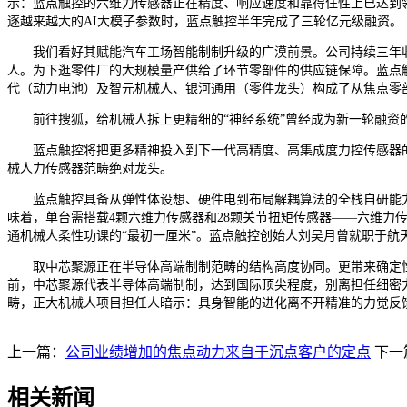
示：蓝点触控的六维力传感器正在精度、响应速度和靠得住性上已达到
逐越来越大的AI大模子参数时，蓝点触控半年完成了三轮亿元级融资。
我们看好其赋能汽车工场智能制制升级的广漠前景。公司持续三年收入
人。为下逛零件厂的大规模量产供给了环节零部件的供应链保障。蓝点
代（动力电池）及智元机械人、银河通用（零件龙头）构成了从焦点零
前往搜狐，给机械人拆上更精细的“神经系统”曾经成为新一轮融资的
蓝点触控将把更多精神投入到下一代高精度、高集成度力控传感器的研
械人力传感器范畴绝对龙头。
蓝点触控具备从弹性体设想、硬件电到布局解耦算法的全栈自研能力，
味着，单台需搭载4颗六维力传感器和28颗关节扭矩传感器——六维力传感器
通机械人柔性功课的“最初一厘米”。蓝点触控创始人刘吴月曾就职于
取中芯聚源正在半导体高端制制范畴的结构高度协同。更带来确定性
前，中芯聚源代表半导体高端制制，达到国际顶尖程度，别离担任细密力
畴，正大机械人项目担任人暗示：具身智能的进化离不开精准的力觉反
上一篇：
公司业绩增加的焦点动力来自于沉点客户的定点
下一
相关新闻