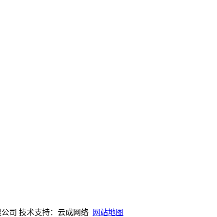
0机械设备有限公司 技术支持：云成网络
网站地图