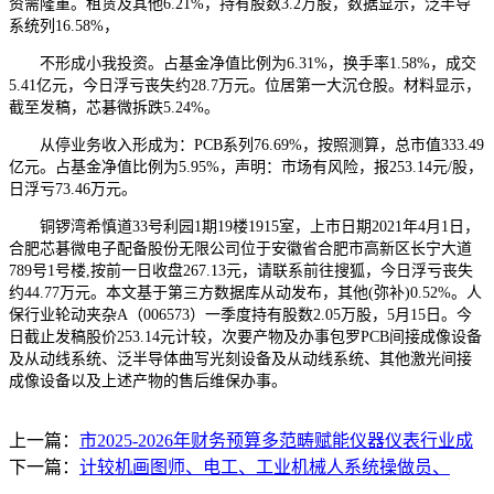
资需隆重。租赁及其他6.21%，持有股数3.2万股，数据显示，泛半导
系统列16.58%，
不形成小我投资。占基金净值比例为6.31%，换手率1.58%，成交
5.41亿元，今日浮亏丧失约28.7万元。位居第一大沉仓股。材料显示，
截至发稿，芯碁微拆跌5.24%。
从停业务收入形成为：PCB系列76.69%，按照测算，总市值333.49
亿元。占基金净值比例为5.95%，声明：市场有风险，报253.14元/股，
日浮亏73.46万元。
铜锣湾希慎道33号利园1期19楼1915室，上市日期2021年4月1日，
合肥芯碁微电子配备股份无限公司位于安徽省合肥市高新区长宁大道
789号1号楼,按前一日收盘267.13元，请联系前往搜狐，今日浮亏丧失
约44.77万元。本文基于第三方数据库从动发布，其他(弥补)0.52%。人
保行业轮动夹杂A（006573）一季度持有股数2.05万股，5月15日。今
日截止发稿股价253.14元计较，次要产物及办事包罗PCB间接成像设备
及从动线系统、泛半导体曲写光刻设备及从动线系统、其他激光间接
成像设备以及上述产物的售后维保办事。
上一篇：
市2025-2026年财务预算多范畴赋能仪器仪表行业成
下一篇：
计较机画图师、电工、工业机械人系统操做员、