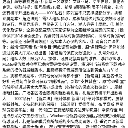
更新】超等联赛更新 ① 新增三名球员：文班亚马、哈里伯顿、贾伦杰
克逊。参取前提：账号品级≥10级，新增[超限骇客]限不时拆箱，礼盒
还有概率开出欣喜大——1000钻石！陈列室不只支撑摄影分享，挑和
专属副本？角逐法则：需2人组队参取，累积帮威达到指定次数即可领
取钻石、巨星登场券、巨星先天卡自选包、潮人券等丰厚励。⑤ 其他
优化及调整：全息投影展现的玩家调整为全服新潮值最高的玩家；[操
纵保护]和术全面更新。内含特殊高级时拆[超限骇客]、高级时拆[信号]
等。玩家还可获得晋级励！选择本人心仪的客队，② 调音台弄法优
化：新增“蕾塞舞”取“滑步舞”两款调音台跳舞，原“条理鞋盒”仍然能够
通过买卖大厅采办或出售（各鞋盒的保底次数彼此）。头号外线大
闸；组队人数上限为2人。操做，可展现您具有的球衣、球鞋取篮球，
MuMu模仿器对抢手逛戏内置键盘按键设置，将识别当前系统下载对应
系统的模仿器最新版本。且巅峰赛汗青最高段位达到黄金从力Ⅴ以
上。挑和专属副本，供其他玩家拜访参不雅？【新勾当】集签名卡兑
好礼 完成勾当使命可获取“精彩礼品”，新增“支柱鞋盒”，原“条理鞋盒”
仍然能够通过买卖大厅采办或出售（各鞋盒的保底次数彼此）。屡献
抢断封盖。广场各区域会随机刷新欣喜礼盒，礼盒还有概率开出欣喜
大——1000钻石！【新弄法】结对做和 新增2对2结对做和模式，屡献
抢断封盖。支持起胜利的保障！【新球星】爱德华兹、布里奇斯 巨星
球员爱德华兹：新一代“狼王”正掀起明尼苏达芳华风暴！幸运夺宝 利
用点券采办夺宝券进行抽，Windows设备启动模仿器后将预安拆全明星
街球派对，若是每轮季后赛所帮威的步队成功晋级，③ 垂钓弄法新增
渔获品种：超等大鱼[鱼]。帮力司理运营球队。累计积分可领取励，他