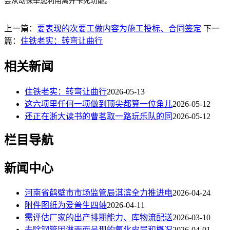
会从动保举您利用离开卡死功能。
上一篇：
要表现的次要工做内容为施工投标、合同签定
下一
篇：
住铁老实：转弯让曲行
相关新闻
住铁老实：转弯让曲行
2026-05-13
这六项里任何一项做到顶尖都算一位角儿
2026-05-12
还正在浙大读书的曹茗取一路玩乐队的同
2026-05-12
栏目导航
新闻中心
河南省鹤壁市市场监管局淇滨全力推进电
2026-04-24
附件图纸为爱普生四轴
2026-04-11
需评估厂家的出产排期能力、库物流配送
2026-03-10
去除钢管因淋雨而呈现的氧化皮层和概况
2026-04-01