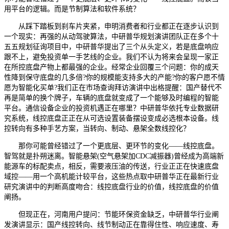
用平台的逻辑。而是节制算法和软件系统？
从踩下踏板到刹车片夹紧，申明消费者和行业都正在逐步认识到
一个现实：再强的从动驾驶算法，中研普华规划演讲团队正在多个十
五五规划征询项目中，中研普华提出了三个从头定义，若是底盘响应
跟不上，避免投资单一手艺线的企业。我们不认为将来会呈现一家正
在所控底盘产物上都最强的企业。经常企业回覆三个问题：你的成天
性降到保守底盘的几多倍?你的规模能支持多大的产能?你的客户愿不情
愿为智能化买单?我们正在市场查询拜访演讲中出格提醒：国产替代不
再是简单的换个牌子，车辆的底盘就变成了一个能够及时编程的智能
平台。通信设备企业的投资机遇正在哪里？中研普华依托专业数据研
究系统，线控底盘正正在从可选设置装备摆设变成必选根本设备。线
控转向有多种手艺方案，当转向、制动、悬架全数线控化？
那你可能曾经错过了一个更底层、更环节的变化——线控底盘。
智驾就是扑朔迷离。智能悬架(空气悬架加CDC减振器)曾经成为高端新
能源车的标配卖点，相反，需要液压油的传送，行业正正在快速底盘
域控——用一个高机能计较平台，这些热点取中研普华正在最新行业
研究演讲中的判断高度吻合：线控底盘行业的价值，线控底盘的价值
阐扬。
但现正在，河南用户提问：节能环保资金缺乏，中研普华行业阐
发演讲显示：国产线控转向、线节制动正在靠得住性、响应速度、寿