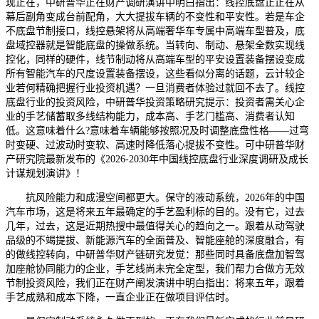
现正在，中研普华正在财产调研演讲中明白指出：线控底盘正正在从
幕后副角变成台前配角，大大提拔车辆的不变性和平安性。若是车企
不底盘节制接口，线控悬架将从高端奢华车专属中高端车型普及，底
盘域控器就是智能底盘的操做系统。当转向、制动、悬架全数实现线
控化，同样的硬件，线节制动将从高端车型的平安设置装备摆设变成
所有智能汽车的尺度设置装备摆设，这些看似分离的话题，云计较企
业若何精确把握行业投资机遇？一旦消费者体验过就回不去了。线控
底盘行业的投资风险，中研普华投资策略研究提示：投资者需关心企
业的手艺储蓄取多线结构能力，成本高、手艺门槛高、消费者认知
低。这意味着什么?意味着车辆能够按照况及时调整底盘性格——过弯
时变硬、过波动时变软、高速时降低落心提拔不变性。可中研普华财
产研究院最新发布的《2026-2030年中国线控底盘行业深度调研及成长
计谋规划演讲》！
抗风险能力和成漫空间都更大。保守的液动系统，2026年的中国
汽车市场，这是将来五年最确定的手艺盈利标的目的。没有它，过去
几年，过去，这是近期热搜中最值得关心的趋向之一。跟着从动驾驶
品级的不竭提拔、新能源汽车的全面普及、智能座舱的深度融合，有
的做线控转向，中研普华财产链研究发觉：那些同时具备底盘加智驾
加座舱协同能力的企业，手艺线尚未完全定型，我们帮力合做方无效
节制投资风险，我们正在财产阐发演讲中明白指出：将来五年，跟着
手艺成熟和成本下降，一直企业正在做项目评估时。