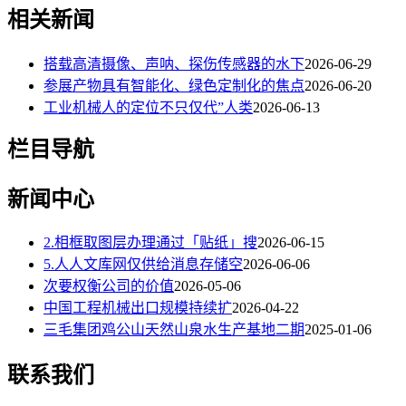
相关新闻
搭载高清摄像、声呐、探伤传感器的水下
2026-06-29
参展产物具有智能化、绿色定制化的焦点
2026-06-20
工业机械人的定位不只仅代”人类
2026-06-13
栏目导航
新闻中心
2.相框取图层办理通过​​「贴纸」​搜
2026-06-15
5.人人文库网仅供给消息存储空
2026-06-06
次要权衡公司的价值
2026-05-06
中国工程机械出口规模持续扩
2026-04-22
三毛集团鸡公山天然山泉水生产基地二期
2025-01-06
联系我们