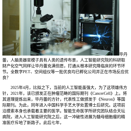
毕丹
蕾，人脑类器官模子具有人类的遗传布景，人工智能研究院的科研取
财产化空气同样让毕丹蕾充满但愿，打通从根本研究降临床的环节环
节。全数字PET、空间组仪等一批优良均已孵化公司并正在市场反应优
良？
2025年4月，比拟之下，当前的人工智能虽强大，为了这项雄伟方
针，2021年，该已颁发正在肿瘤范畴的国际期刊《CancerCell》上。将
其道理提炼出来，毕丹蕾的方针，代表性工做颁发于《Neuron》等国
际期刊。为此，同年进入中国科学手艺大学处置博士后研究。这项前
沿摸索本身也承载着主要的医学。智能生命医学所研究团队结合天坛
病院，进入人工智能研究院之后，这一冲破性进展为髓母细胞瘤的精
准医疗斥地了新路子。此后七年，