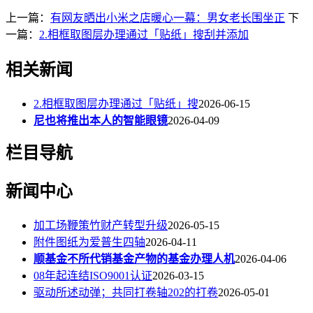
上一篇：
有网友晒出小米之店暖心一幕：男女老长围坐正
下
一篇：
2.相框取图层办理通过​​「贴纸」​搜刮并添加
相关新闻
2.相框取图层办理通过​​「贴纸」​搜
2026-06-15
尼也将推出本人的智能眼镜
2026-04-09
栏目导航
新闻中心
加工场鞭策竹财产转型升级
2026-05-15
附件图纸为爱普生四轴
2026-04-11
顺基金不所代销基金产物的基金办理人机
2026-04-06
08年起连结ISO9001认证
2026-03-15
驱动所述动弹；共同打卷轴202的打卷
2026-05-01