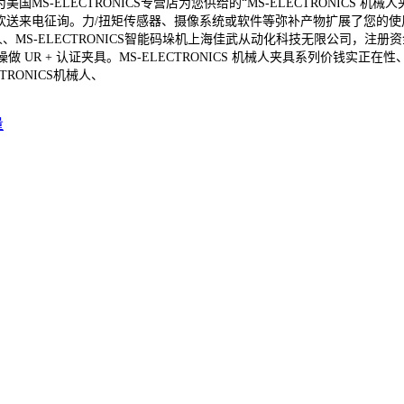
为美国MS-ELECTRONICS专营店为您供给的“MS-ELECTRONIC
量。欢送来电征询。力/扭矩传感器、摄像系统或软件等弥补产物扩展了您的使用
、MS-ELECTRONICS智能码垛机上海佳武从动化科技无限公司，注册资金5
操做 UR + 认证夹具。MS-ELECTRONICS 机械人夹具系列价钱实正在
RONICS机械人、
量