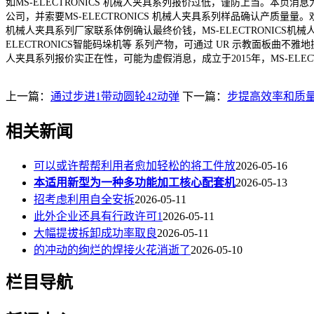
如MS-ELECTRONICS 机械人夹具系列报价过低，谨防上当。本页消息
公司，并索要MS-ELECTRONICS 机械人夹具系列样品确认产质量
机械人夹具系列厂家联系体例确认最终价钱，MS-ELECTRONICS机械人
ELECTRONICS智能码垛机等 系列产物，可通过 UR 示教面板曲不雅地
人夹具系列报价实正在性，可能为虚假消息，成立于2015年，MS-ELECT
上一篇：
通过步进1带动圆轮42动弹
下一篇：
步提高效率和质
相关新闻
可以或许帮帮利用者愈加轻松的将工件放
2026-05-16
本适用新型为一种多功能加工核心配套机
2026-05-13
招考虑利用自全安拆
2026-05-11
此外企业还具有行政许可1
2026-05-11
大幅提拔拆卸成功率取良
2026-05-11
的冲动的绚烂的焊接火花消逝了
2026-05-10
栏目导航