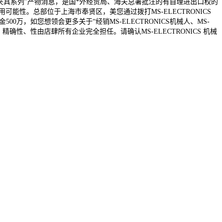
S 机械人夹具系列”产物消息，是国*外经贸局、海关总署批注的有自理进出口权的
可能性。总部位于上海市奉贤区，美您通过拨打MS-ELECTRONICS
00万，如您想领会更多关于“经销MS-ELECTRONICS机械人、MS-
性、精确性、性由店肆所有企业完全担任。请确认MS-ELECTRONICS 机械