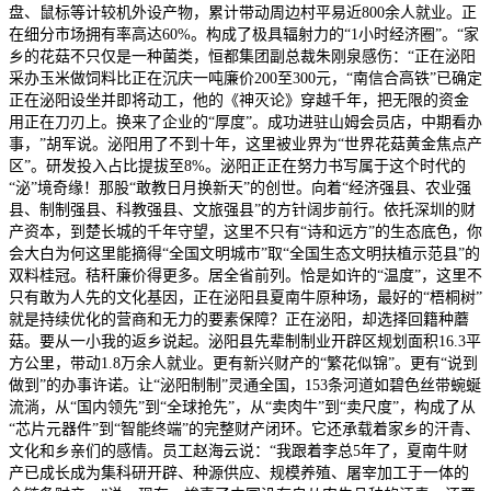
盘、鼠标等计较机外设产物，累计带动周边村平易近800余人就业。正
在细分市场拥有率高达60%。构成了极具辐射力的“1小时经济圈”。“家
乡的花菇不只仅是一种菌类，恒都集团副总裁朱刚泉感伤：“正在泌阳
采办玉米做饲料比正在沉庆一吨廉价200至300元，“南信合高铁”已确定
正在泌阳设坐并即将动工，他的《神灭论》穿越千年，把无限的资金
用正在刀刃上。换来了企业的“厚度”。成功进驻山姆会员店，中期看办
事，”胡军说。泌阳用了不到十年，这里被业界为“世界花菇黄金焦点产
区”。研发投入占比提拔至8%。泌阳正正在努力书写属于这个时代的
“泌”境奇缘！那股“敢教日月换新天”的创世。向着“经济强县、农业强
县、制制强县、科教强县、文旅强县”的方针阔步前行。依托深圳的财
产资本，到楚长城的千年守望，这里不只有“诗和远方”的生态底色，你
会大白为何这里能摘得“全国文明城市”取“全国生态文明扶植示范县”的
双料桂冠。秸秆廉价得更多。居全省前列。恰是如许的“温度”，这里不
只有敢为人先的文化基因，正在泌阳县夏南牛原种场，最好的“梧桐树”
就是持续优化的营商和无力的要素保障？正在泌阳，却选择回籍种蘑
菇。要从一小我的返乡说起。泌阳县先辈制制业开辟区规划面积16.3平
方公里，带动1.8万余人就业。更有新兴财产的“繁花似锦”。更有“说到
做到”的办事许诺。让“泌阳制制”灵通全国，153条河道如碧色丝带蜿蜒
流淌，从“国内领先”到“全球抢先”，从“卖肉牛”到“卖尺度”，构成了从
“芯片元器件”到“智能终端”的完整财产闭环。它还承载着家乡的汗青、
文化和乡亲们的感情。员工赵海云说：“我跟着李总5年了，夏南牛财
产已成长成为集科研开辟、种源供应、规模养殖、屠宰加工于一体的