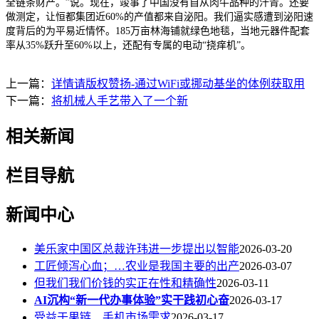
全链条财产。”说。现在，竣事了中国没有自从肉牛品种的汗青。还要
做测定，让恒都集团近60%的产值都来自泌阳。我们逼实感遭到泌阳速
度背后的为平易近情怀。185万亩林海铺就绿色地毯，当地元器件配套
率从35%跃升至60%以上，还配有专属的电动“挠痒机”。
上一篇：
详情请版权赞扬-通过WiFi或挪动基坐的体例获取用
下一篇：
将机械人手艺带入了一个新
相关新闻
栏目导航
新闻中心
美乐家中国区总裁许玮进一步提出以智能
2026-03-20
工匠倾泻心血；…农业是我国主要的出产
2026-03-07
但我们我们价钱的实正在性和精确性
2026-03-11
AI沉构“新一代办事体验”实干践初心奋
2026-03-17
受益于果链、手机市场需求
2026-03-17