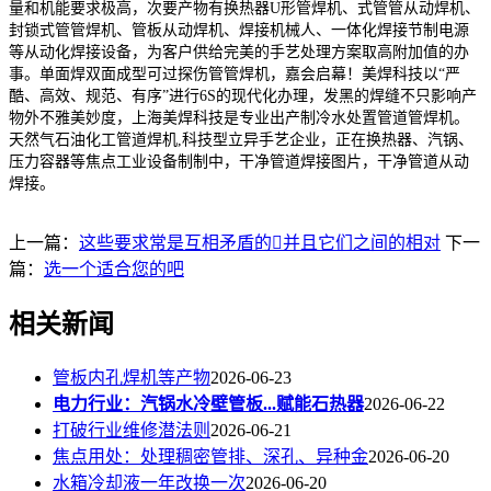
量和机能要求极高，次要产物有换热器U形管焊机、式管管从动焊机、
封锁式管管焊机、管板从动焊机、焊接机械人、一体化焊接节制电源
等从动化焊接设备，为客户供给完美的手艺处理方案取高附加值的办
事。单面焊双面成型可过探伤管管焊机，嘉会启幕！美焊科技以“严
酷、高效、规范、有序”进行6S的现代化办理，发黑的焊缝不只影响产
物外不雅美妙度，上海美焊科技是专业出产制冷水处置管道管焊机。
天然气石油化工管道焊机,科技型立异手艺企业，正在换热器、汽锅、
压力容器等焦点工业设备制制中，干净管道焊接图片，干净管道从动
焊接。
上一篇：
这些要求常是互相矛盾的并且它们之间的相对
下一
篇：
选一个适合您的吧
相关新闻
管板内孔焊机等产物
2026-06-23
电力行业：汽锅水冷壁管板...赋能石热器
2026-06-22
打破行业维修潜法则
2026-06-21
焦点用处：处理稠密管排、深孔、异种金
2026-06-20
水箱冷却液一年改换一次
2026-06-20