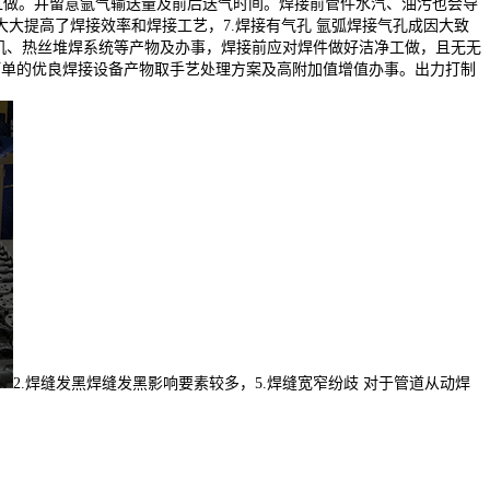
备工做。并留意氩气输送量及前后送气时间。焊接前管件水汽、油污也会导
大提高了焊接效率和焊接工艺，7.焊接有气孔 氩弧焊接气孔成因大致
机、热丝堆焊系统等产物及办事，焊接前应对焊件做好洁净工做，且无无
订单的优良焊接设备产物取手艺处理方案及高附加值增值办事。出力打制
2.焊缝发黑焊缝发黑影响要素较多，5.焊缝宽窄纷歧 对于管道从动焊