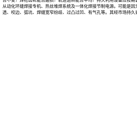
否不变？焊枪齿轮能否磨损？轨道运转能否平均？持久利用设备应按期
从动化环缝焊接专机、热丝堆焊系统及一体化焊接节制电源。可能是因
透、咬边、弧坑、焊缝宽窄纷歧、过凸过凹、有气孔等。其经市场持久