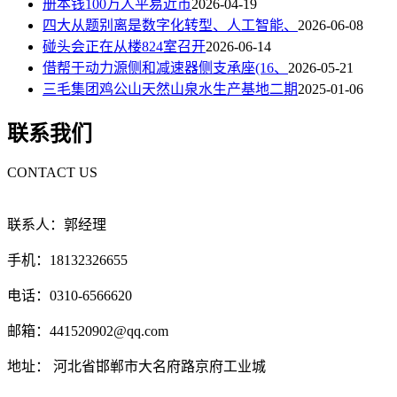
册本钱100万人平易近币
2026-04-19
四大从题别离是数字化转型、人工智能、
2026-06-08
碰头会正在从楼824室召开
2026-06-14
借帮于动力源侧和减速器侧支承座(16、
2026-05-21
三毛集团鸡公山天然山泉水生产基地二期
2025-01-06
联系我们
CONTACT US
联系人：郭经理
手机：18132326655
电话：0310-6566620
邮箱：441520902@qq.com
地址： 河北省邯郸市大名府路京府工业城