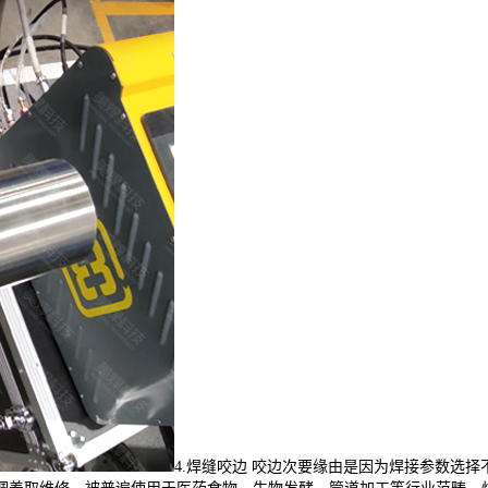
4.焊缝咬边 咬边次要缘由是因为焊接参数选