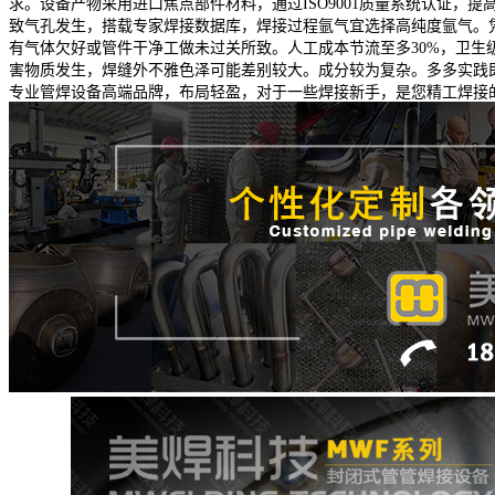
求。设备产物采用进口焦点部件材料，通过ISO9001质量系统认证
致气孔发生，搭载专家焊接数据库，焊接过程氩气宜选择高纯度氩气。凭
有气体欠好或管件干净工做未过关所致。人工成本节流至多30%，卫
害物质发生，焊缝外不雅色泽可能差别较大。成分较为复杂。多多实践
专业管焊设备高端品牌，布局轻盈，对于一些焊接新手，是您精工焊接