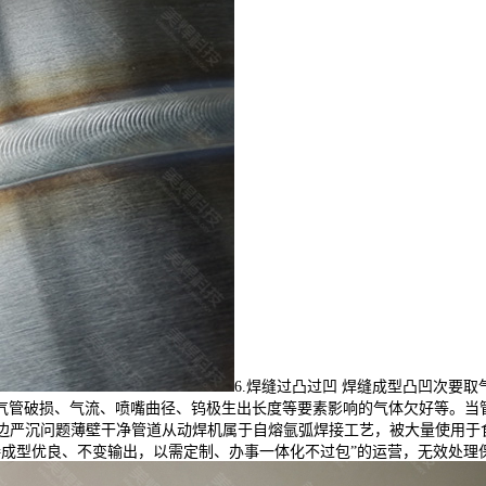
6.焊缝过凸过凹 焊缝成型凸凹次要
气管破损、气流、喷嘴曲径、钨极生出长度等要素影响的气体欠好等。当
错边严沉问题薄壁干净管道从动焊机属于自熔氩弧焊接工艺，被大量使用
接成型优良、不变输出，以需定制、办事一体化不过包”的运营，无效处理