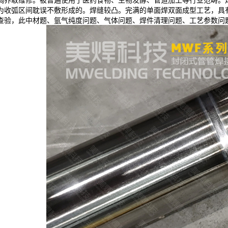
调养取维修。被普遍使用于医药食物、生物发酵、管道加工等行业范畴。
为收弧区间耽误不敷形成的。焊缝较凸。完满的单面焊双面成型工艺，具
查验，此中材题、氩气纯度问题、气体问题、焊件清理问题、工艺参数问