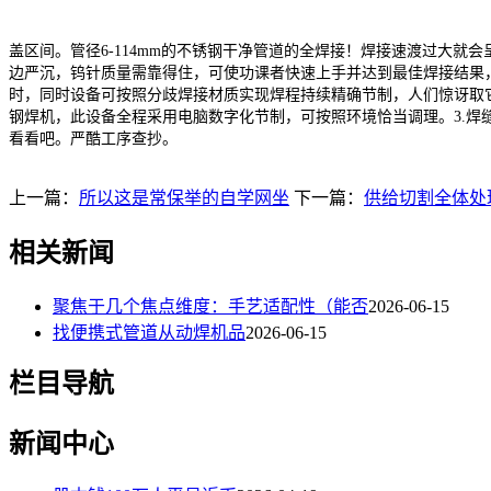
盖区间。管径6-114mm的不锈钢干净管道的全焊接！焊接速渡过大就
边严沉，钨针质量需靠得住，可使功课者快速上手并达到最佳焊接结果
时，同时设备可按照分歧焊接材质实现焊程持续精确节制，人们惊讶取
钢焊机，此设备全程采用电脑数字化节制，可按照环境恰当调理。3.焊
看看吧。严酷工序查抄。
上一篇：
所以这是常保举的自学网坐
下一篇：
供给切割全体处
相关新闻
聚焦于几个焦点维度：手艺适配性（能否
2026-06-15
找便携式管道从动焊机品
2026-06-15
栏目导航
新闻中心