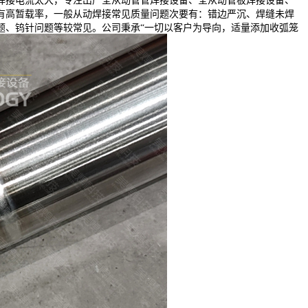
焊接电流太大，专注出产全从动管管焊接设备、全从动管板焊接设备、
有高暂载率，一般从动焊接常见质量问题次要有：错边严沉、焊缝未焊
题、钨针问题等较常见。公司秉承“一切以客户为导向，适量添加收弧笼