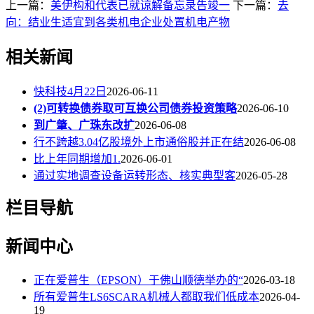
上一篇：
美伊构和代表已就谅解备忘录告竣一
下一篇：
去
向：结业生适宜到各类机电企业处置机电产物
相关新闻
快科技4月22日
2026-06-11
(2)可转换债券取可互换公司债券投资策略
2026-06-10
到广肇、广珠东改扩
2026-06-08
行不跨越3.04亿股境外上市通俗股并正在结
2026-06-08
比上年同期增加1.
2026-06-01
通过实地调查设备运转形态、核实典型客
2026-05-28
栏目导航
新闻中心
正在爱普生（EPSON）于佛山顺德举办的“
2026-03-18
所有爱普生LS6SCARA机械人都取我们低成本
2026-04-
19