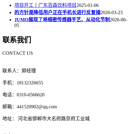
项目开工丨广东百森饮料项目
2025-01-06
的方针是降低用户正在手机长进行反复操
2026-03-23
JUMO展现了将细密传感器手艺、从动化节制
2026-06-
05
联系我们
CONTACT US
联系人：郭经理
手机：18132326655
电话：0310-6566620
邮箱：441520902@qq.com
地址： 河北省邯郸市大名府路京府工业城