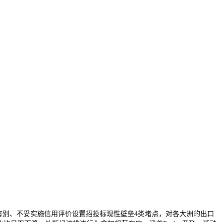
表里有别、不妥实施信用评价设置招投标现性壁垒4类堵点，对各大洲的出口