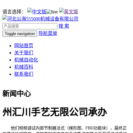
语言选择：
搜 索
导航菜单
Toggle navigation
网站首页
关于我们
机械自动化
机械百科
联系我们
新闻中心
州汇川手艺无限公司承办
他们频频调试内部节制器法式（梯形图、FBD功能块），最终正