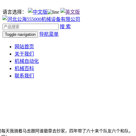
语言选择：
搜 索
导航菜单
Toggle navigation
网站首页
关于我们
机械自动化
机械百科
联系我们
候每天我骑着马去跟阿谁徽章去抄家，四年带了六十来个队友六个和队，