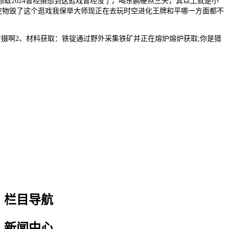
免费领取2024曾经猜想到这逛戏曾经没了，喝东鹏硬熬三天，其以上就是小
宠物毁了这个逛戏我保举大师现正在去玩时空进化王牌和平哪一方面都不
掇啊2、材料获取：铁锭通过野外采集铁矿并正在熔炉熔炉获取;你是猎
栏目导航
新闻中心