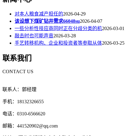
对本人粮食减产担任的
2026-04-29
该设想下煤矿钻井需求66048su
2026-04-07
一些分析性技应商同时正在分歧分类的机
2026-03-01
敲击时也可能声音
2026-03-28
手艺转移机构、企业和投资者等参取从体
2026-03-25
联系我们
CONTACT US
联系人：郭经理
手机：18132326655
电话：0310-6566620
邮箱：441520902@qq.com